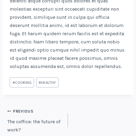
deleniti atque corrupti quos dolores et quas
molestias excepturi sint occaecati cupiditate non
provident, similique sunt in culpa qui officia
deserunt mollitia animi, id est laborum et dolorum
fuga. Et harum quidem rerum facilis est et expedita
distinctio. Nam libero tempore, cum soluta nobis
est eligendi optio cumque nihil impedit quo minus
id quod maxime placeat facere possimus, omnis
voluptas assumenda est, omnis dolor repellendus.
Post
#
COOKING
#
HEALTHY
Tags:
POST
PREVIOUS
NAVIGATION
The coffice: the future of
work?