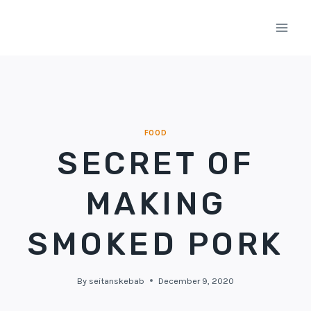
Skip
to
content
FOOD
SECRET OF
MAKING
SMOKED PORK
By
seitanskebab
December 9, 2020