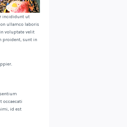
 incididunt ut
ion ullamco laboris
n voluptate velit
n proident, sunt in
ppier.
esentium
t occaecati
imi, id est