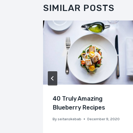
SIMILAR POSTS
Smoked
40 Truly Amazing
Blueberry Recipes
, 2020
By
seitanskebab
December 9, 2020