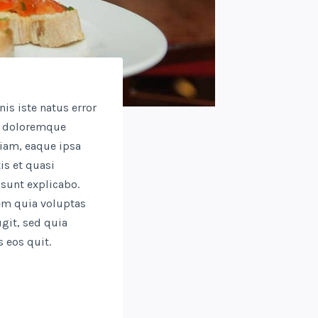
is iste natus error
m doloremque
iam, eaque ipsa
tis et quasi
 sunt explicabo.
m quia voluptas
ugit, sed quia
 eos quit.