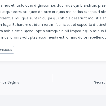
usamus et iusto odio dignissimos ducimus qui blanditiis pra
i atque corrupti quos dolores et quas molestias excepturi sin
ident, similique sunt in culpa qui officia deserunt mollitia an
 fuga. Et harum quidem rerum facilis est et expedita distinc
a nobis est eligendi optio cumque nihil impedit quo minus
simus, omnis voluptas assumenda est, omnis dolor repellendu
#
TRICKS
N
ence Begins
Secret