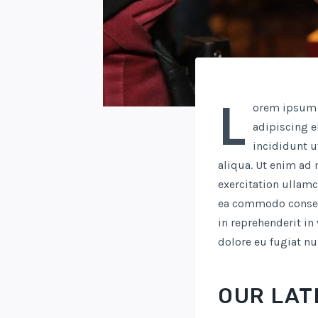
L
orem ipsum d
adipiscing e
incididunt u
aliqua. Ut enim ad
exercitation ullamc
ea commodo consequ
in reprehenderit in
dolore eu fugiat nul
OUR LAT