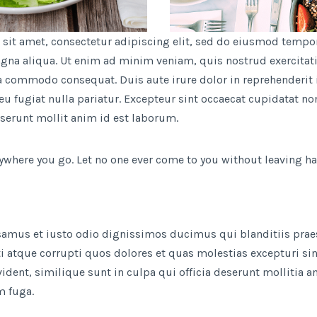
sit amet, consectetur adipiscing elit, sed do eiusmod tempor
agna aliqua. Ut enim ad minim veniam, quis nostrud exercitat
ea commodo consequat. Duis aute irure dolor in reprehenderit i
eu fugiat nulla pariatur. Excepteur sint occaecat cupidatat no
eserunt mollit anim id est laborum.
ywhere you go. Let no one ever come to you without leaving ha
usamus et iusto odio dignissimos ducimus qui blanditiis pra
i atque corrupti quos dolores et quas molestias excepturi sin
ident, similique sunt in culpa qui officia deserunt mollitia an
m fuga.