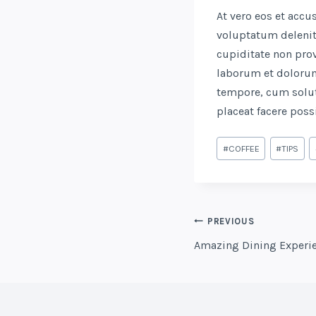
At vero eos et acc
voluptatum delenit
cupiditate non prov
laborum et dolorum
tempore, cum solut
placeat facere pos
Post
#
COFFEE
#
TIPS
Tags:
POST
PREVIOUS
NAVIGATIO
Amazing Dining Experi