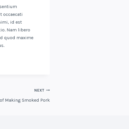
esentium
t occaecati
imi, id est
tio. Nam libero
 id quod maxime
s.
NEXT
 of Making Smoked Pork