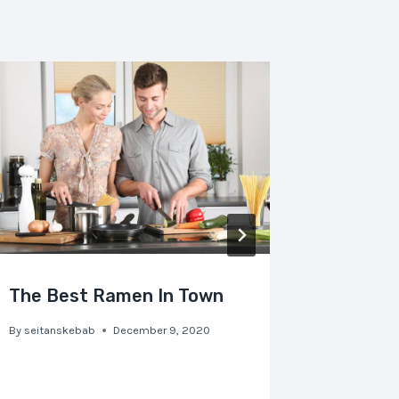
The Best Ramen In Town
Amazin
Experi
By
seitanskebab
December 9, 2020
By
seitansk