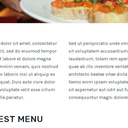
olor sit amet, consectetur
Sed ut perspiciatis unde omn
lit, sed do eiusmod tempor
sit voluptatem accusantiu
t labore et dolore magna
laudantium, totam rem aper
 minim veniam, quis nostrud
quae ab illo inventore verita
o laboris nisi ut aliquip ex
architecto beatae vitae dicta
at. Duis aute irure dolor
Nemo enim ipsam voluptate
 voluptate velit esse cillum
sit aspernatur aut odit aut f
la pariatur.
consequuntur magni dolores
EST MENU