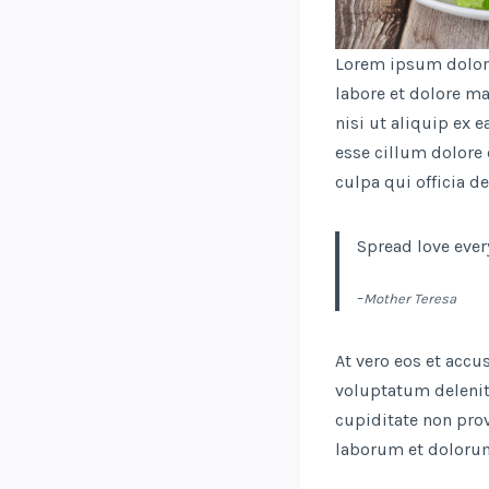
Lorem ipsum dolor 
labore et dolore m
nisi ut aliquip ex 
esse cillum dolore 
culpa qui officia d
Spread love ever
–
Mother Teresa
At vero eos et acc
voluptatum delenit
cupiditate non prov
laborum et doloru