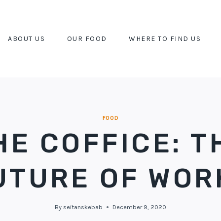
ABOUT US
OUR FOOD
WHERE TO FIND US
FOOD
HE COFFICE: T
UTURE OF WOR
By
seitanskebab
December 9, 2020