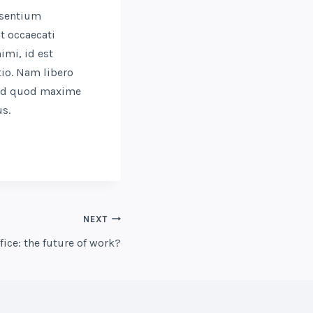
esentium
t occaecati
imi, id est
tio. Nam libero
 id quod maxime
s.
NEXT
fice: the future of work?