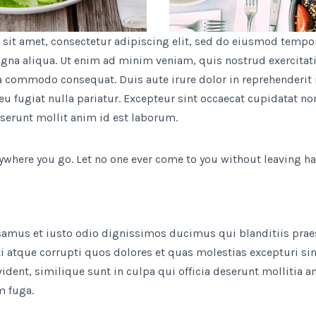
sit amet, consectetur adipiscing elit, sed do eiusmod tempor
agna aliqua. Ut enim ad minim veniam, quis nostrud exercitat
ea commodo consequat. Duis aute irure dolor in reprehenderit i
eu fugiat nulla pariatur. Excepteur sint occaecat cupidatat no
eserunt mollit anim id est laborum.
ywhere you go. Let no one ever come to you without leaving ha
usamus et iusto odio dignissimos ducimus qui blanditiis pra
i atque corrupti quos dolores et quas molestias excepturi sin
ident, similique sunt in culpa qui officia deserunt mollitia an
m fuga.