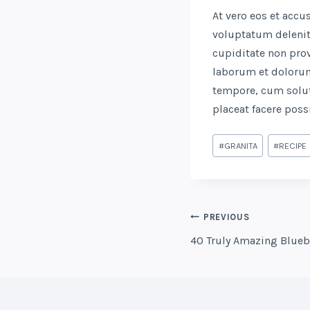
At vero eos et acc
voluptatum delenit
cupiditate non prov
laborum et dolorum
tempore, cum solut
placeat facere pos
Post
#
GRANITA
#
RECIPE
Tags:
POST
PREVIOUS
NAVIGATIO
40 Truly Amazing Blueb