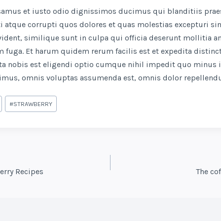
usamus et iusto odio dignissimos ducimus qui blanditiis pra
i atque corrupti quos dolores et quas molestias excepturi sin
ident, similique sunt in culpa qui officia deserunt mollitia an
 fuga. Et harum quidem rerum facilis est et expedita distinc
a nobis est eligendi optio cumque nihil impedit quo minus
simus, omnis voluptas assumenda est, omnis dolor repellendu
#
STRAWBERRY
N
erry Recipes
The cof