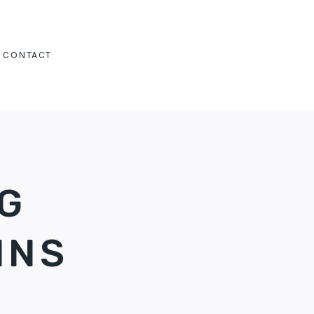
CONTACT
NG
INS