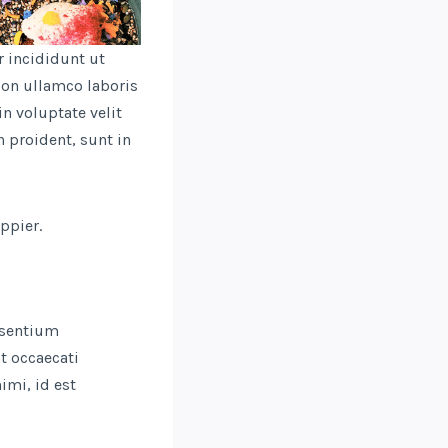
 incididunt ut
ion ullamco laboris
n voluptate velit
n proident, sunt in
ppier.
esentium
t occaecati
imi, id est