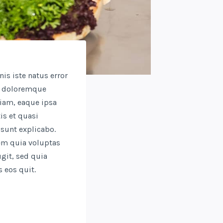
is iste natus error
m doloremque
iam, eaque ipsa
tis et quasi
 sunt explicabo.
m quia voluptas
ugit, sed quia
 eos quit.