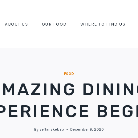
ABOUT US
OUR FOOD
WHERE TO FIND US
FOOD
MAZING DINI
PERIENCE BEG
By
seitanskebab
December 9, 2020