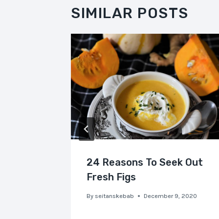
SIMILAR POSTS
CEPT
24 Reasons To Seek Out
Fresh Figs
, 2020
By
seitanskebab
December 9, 2020