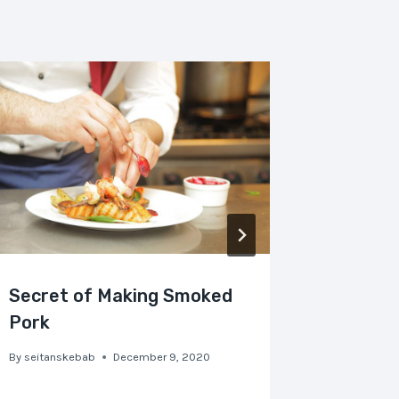
Secret of Making Smoked
The Be
Pork
By
seitansk
By
seitanskebab
December 9, 2020