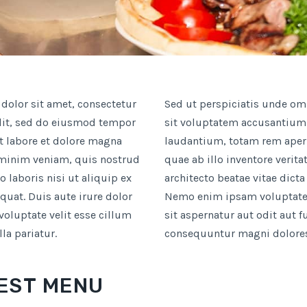
olor sit amet, consectetur
Sed ut perspiciatis unde omn
lit, sed do eiusmod tempor
sit voluptatem accusantiu
t labore et dolore magna
laudantium, totam rem aper
 minim veniam, quis nostrud
quae ab illo inventore verita
o laboris nisi ut aliquip ex
architecto beatae vitae dicta
at. Duis aute irure dolor
Nemo enim ipsam voluptate
 voluptate velit esse cillum
sit aspernatur aut odit aut f
la pariatur.
consequuntur magni dolores
EST MENU