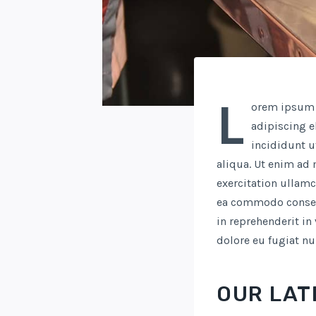
L
orem ipsum d
adipiscing e
incididunt u
aliqua. Ut enim ad
exercitation ullamc
ea commodo consequ
in reprehenderit in
dolore eu fugiat nul
OUR LAT