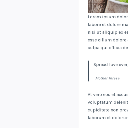
Lorem ipsum dolor 
labore et dolore m
nisi ut aliquip ex 
esse cillum dolore 
culpa qui officia d
Spread love ever
–
Mother Teresa
At vero eos et acc
voluptatum delenit
cupiditate non prov
laborum et doloru